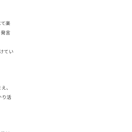
べて楽
て発言
けてい
まえ、
かり活