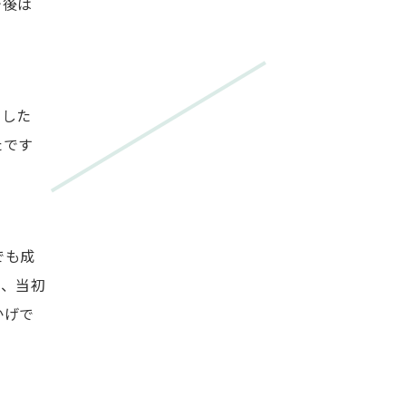
今後は
ました
たです
でも成
き、当初
かげで