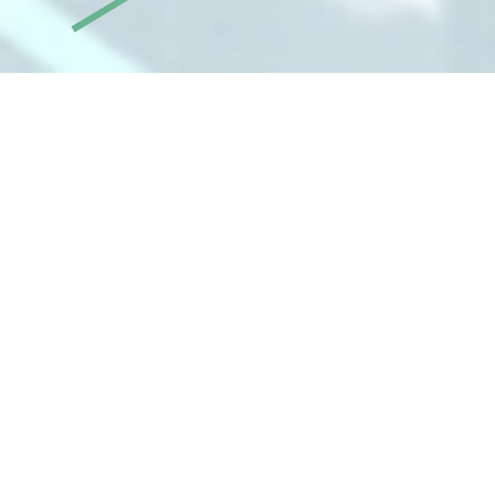
At First
「和と誠そして縁」を基本
理念として、
ＩＴ分野にお
いて企業活動を続けていま
す。
わたしたちは、コンピュータあるいはテレコミ