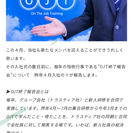
この４月、当社も新たなメンバを迎えることができうれしく
思います。
その入社式の数日前に、毎年の恒例行事である”OJT終了報告
会”について 昨年４月入社のＹが報告します。
▶OJT終了報告会とは
毎年、グループ会社（トラスティア社）と新人研修を合同で
実施しています。昨年4月～7月の集合研修から今年3月までの
OJTで学んだこと・得たことを、トラスティア社の同期と合同
で全社員に対して発表する場です。いわば、新入社員の総決