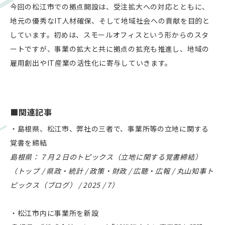
今回の松江市での拠点開設は、受注拡大への対応とともに、
地元の優秀なIT人材確保、そして地域社会への貢献を目的と
しています。初めは、スモールオフィスという形からのスタ
ートですが、事業の拡大と共に拠点の拡充も推進し、地域の
雇用創出やIT産業の活性化に寄与していきます。
■関連記事
・島根県、松江市、弊社の三者で、事業所等の立地に関する
覚書を締結
島根県：７月２日のトピックス（立地に関する覚書締結）
（トップ / 県政・統計 / 政策・財政 / 広聴・広報 / 丸山知事ト
ピックス（ブログ） / 2025 / 7）
・松江市内に事業所を新設