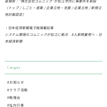
島根県：“株式会社コムニック”が松江市内に事業所を新設
（トップ / しごと・産業 / 企業立地・支援 / 企業立地 / 新規立
地計画認定）
・日本経済新聞電子版掲載記事
システム開発のコムニックが松江に拠点 8人新規雇用へ – 日
本経済新聞
Category
#お知らせ
#クラブ活動
#勉強会
#社内行事